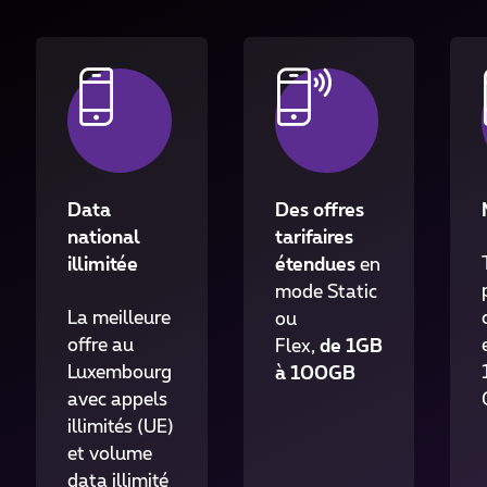
Data
Des offres
national
tarifaires
illimitée
étendues
en
mode Static
La meilleure
ou
offre au
Flex,
de 1GB
Luxembourg
à 100GB
avec appels
illimités (UE)
et volume
data illimité