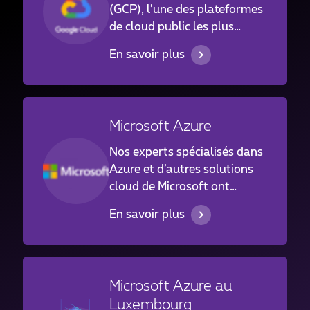
(GCP), l’une des plateformes
de cloud public les plus
innovantes, Google a
En savoir plus
réinventé la façon dont les
entreprises travaillent avec
le cloud public et a
augmenté leur taux
Microsoft Azure
d’adoption en fournissant
des services haut de gamme
Nos experts spécialisés dans
faciles à utiliser, tout en
Azure et d’autres solutions
prenant soin de limiter la
cloud de Microsoft ont
dépendance vis-à-vis des
élaboré et gèrent des
En savoir plus
fournisseurs.
infrastructures et des
services Azure pour des
clients allant d’institutions
financières à des industries
Microsoft Azure au
et entreprises familiales, au
Luxembourg
Luxembourg et à l’étranger.