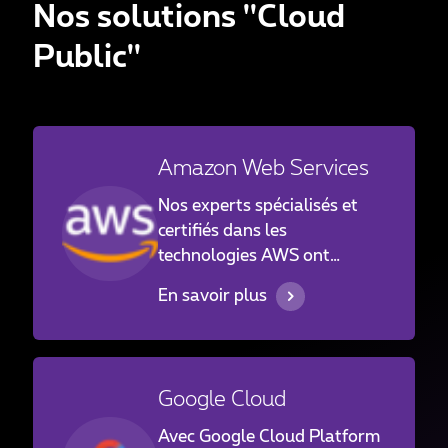
Nos solutions ''Cloud
Public''
Amazon Web Services
Nos experts spécialisés et
certifiés dans les
technologies AWS ont
construit des solutions et
En savoir plus
exploitent des services pour
un large panel de clients
allant des institutions
financières aux industriels et
Google Cloud
aux entreprises familiales au
Luxembourg et à l'étranger
Avec Google Cloud Platform