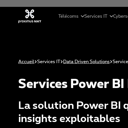
Aller au contenu principal
Télécoms
Services IT
Cybers
Mobile
Cloud
Ré
Téléphonie d'entreprise
Services Manag
Se
Accueil
Services IT
Data Driven Solutions
Service
Connectivité
Solutions ICT
Ma
Services Power BI 
Collaboration unifiée
Data Driven Sol
Cy
Pack PME
Intelligence Arti
Et
La solution Power BI q
St
insights exploitables