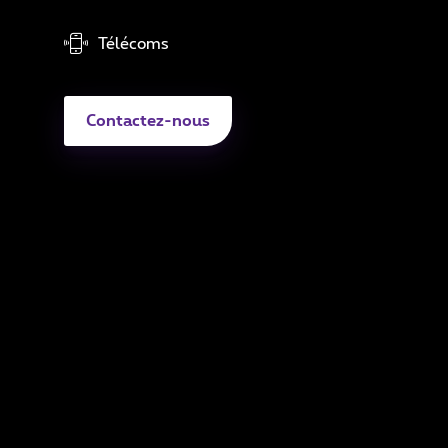
Sé
Télécoms
Di
A
Contactez-nous