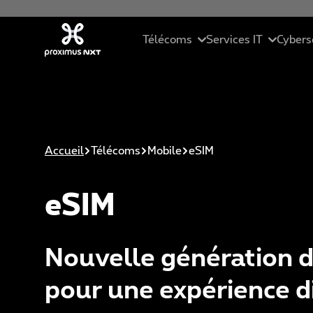
Aller au contenu principal
Télécoms
Services IT
Cybers
Mobile
Cloud
Ré
Téléphonie d'entreprise
Services Manag
Se
Accueil
Télécoms
Mobile
eSIM
Connectivité
Solutions ICT
Ma
eSIM
Collaboration unifiée
Data Driven Sol
Cy
Pack PME
Intelligence Arti
Et
Nouvelle génération d
St
pour une expérience di