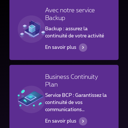
applications métiers.
Avec notre service
L’approche repose sur une
Backup
expertise technique
consolidée et sur des
Backup : assurez la
modèles de déploiement et
continuité de votre activité
de facturation compatibles
En savoir plus
avec les environnements
professionnels.
Business Continuity
Plan
Service BCP : Garantissez la
continuité de vos
communications
professionnelles
En savoir plus