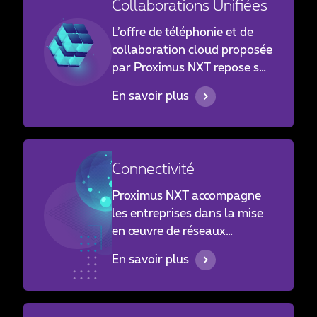
Collaborations Unifiées
L’offre de téléphonie et de
collaboration cloud proposée
par Proximus NXT repose sur
des services éprouvés et une
En savoir plus
intégration fluide. Elle
permet de concevoir des
environnements hybrides
cohérents, avec un haut
Connectivité
degré de flexibilité pour
répondre aux contraintes
Proximus NXT accompagne
opérationnelles actuelles.
les entreprises dans la mise
en œuvre de réseaux
performants, en s’appuyant
En savoir plus
sur une expertise historique
du terrain. Les services
proposés s’articulent autour