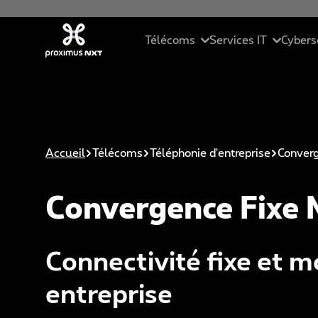
Aller au contenu principal
Télécoms
Services IT
Cybers
Mobile
Cloud
Ré
Téléphonie d'entreprise
Services Manag
Se
Accueil
Télécoms
Téléphonie d'entreprise
Converg
Connectivité
Solutions ICT
Ma
Convergence Fixe 
Collaboration unifiée
Data Driven Sol
Cy
Pack PME
Intelligence Arti
Et
Connectivité fixe et m
St
entreprise