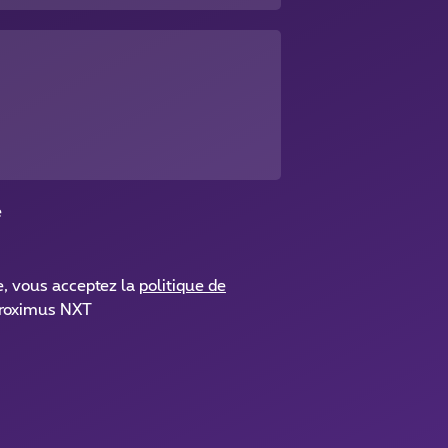
é
e, vous acceptez la
politique de
roximus NXT