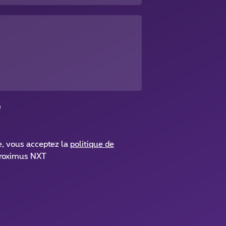
é
e, vous acceptez la
politique de
roximus NXT