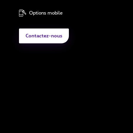
Sé
Options mobile
Di
A
Contactez-nous