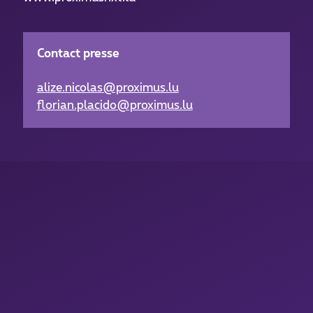
Contact presse
alize.nicolas@proximus.lu
florian.placido@proximus.lu