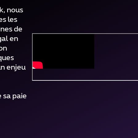
k, nous
es les
ines de
gal en
on
sques
un enjeu
e sa paie