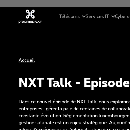
Aller au contenu principal
Télécoms
Services IT
Cybers
Mobile
Cloud
Ré
Accueil
Téléphonie d'entreprise
Services Manag
Se
Connectivité
Solutions ICT
Ma
NXT Talk - Episode
Collaboration unifiée
Data Driven Sol
Cy
Dans ce nouvel épisode de NXT Talk, nous explorons
Pack PME
Intelligence Arti
Et
entreprises : gérer la paie de centaines de collabora
constante évolution. Réglementation luxembourgeoise,
St
gestion salariale est un enjeu stratégique. Aujourd
retour d’expérience sur l’internalisation de sa paie g