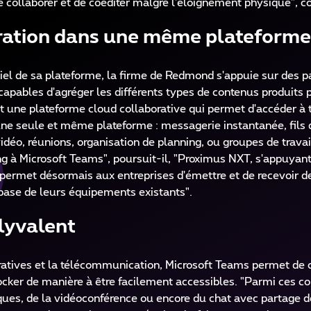
 collaborer et de coéditer malgré l'éloignement physique", co
oration dans une même plateforme
ntiel de sa plateforme, la firme de Redmond s'appuie sur des p
apables d'agréger les différents types de contenus produits p
t une plateforme cloud collaborative qui permet d'accéder à 
’une seule et même plateforme : messagerie instantanée, fils 
idéo, réunions, organisation de planning, ou groupes de trava
ting à Microsoft Teams", poursuit-il, "Proximus NXT, s'appuyan
 permet désormais aux entreprises d'émettre et de recevoir d
 base de leurs équipements existants".
lyvalent
oratives et la télécommunication, Microsoft Teams permet de c
tocker de manière à être facilement accessibles. "Parmi ces c
es, de la vidéoconférence ou encore du chat avec partage de