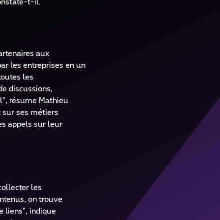
nstate-t-il.
artenaires aux
ar les entreprises en un
toutes les
de discussions,
il", résume Mathieu
t sur ses métiers
es appels sur leur
ollecter les
ontenus, on trouve
 liens", indique