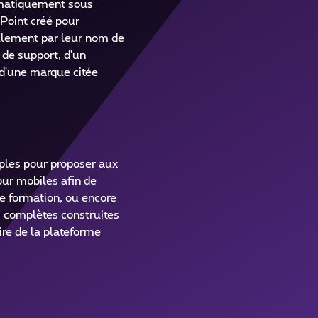
tomatiquement sous
ePoint créé pour
eulement par leur nom de
e de support, d'un
 d'une marque citée
iples pour proposer aux
our mobiles afin de
de formation, ou encore
ns complètes construites
ire de la plateforme