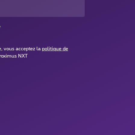
é
e, vous acceptez la
politique de
roximus NXT