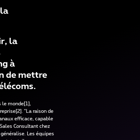
la
r, la
s
ng à
n de mettre
télécoms.
 le monde[1],
reprise[2]. "La raison de
canaux efficace, capable
 Sales Consultant chez
e généralise. Les équipes