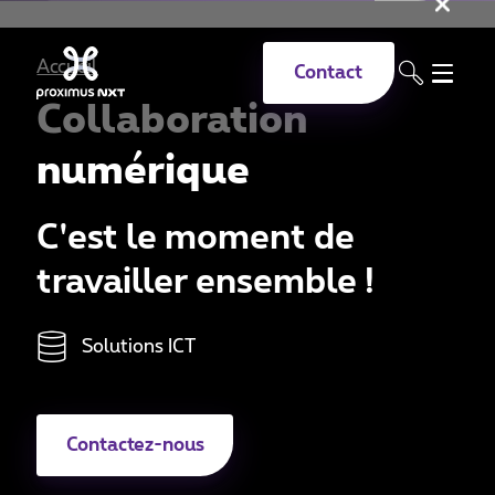
Fer
Aller au contenu principal
Accueil
Contact
Collaboration
numérique
C'est le moment de
travailler ensemble !
Solutions ICT
Contactez-nous