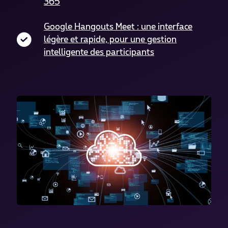
365
Google Hangouts
Meet : une interface
légère et rapide, pour une gestion
intelligente des participants