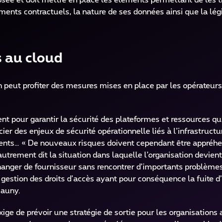
sée et doit mettre en place les éléments permettant de les t
ents contractuels, la nature de ses données ainsi que la légi
s au cloud
n peut profiter des mesures mises en place par les opérateurs 
t pour garantir la sécurité des plateformes et ressources qu’
cier des enjeux de sécurité opérationnelle liés à l’infrastructu
éments… « De nouveaux risques doivent cependant être appréh
autrement dit la situation dans laquelle l’organisation devie
e changer de fournisseur sans rencontrer d’importants problèmes
a gestion des droits d’accès ayant pour conséquence la fuite d
Mauny.
xige de prévoir une stratégie de sortie pour les organisations