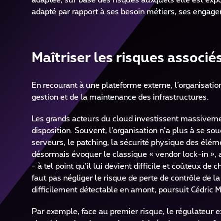
adaptée, sur base des risques auxquels elle est expo
adapté par rapport à ses besoin métiers, ses engagem
Maîtriser les risques associé
En recourant à une plateforme externe, l’organisatio
gestion et de la maintenance des infrastructures.
Les grands acteurs du cloud investissent massivemen
disposition. Souvent, l’organisation n’a plus à se sou
serveurs, le patching, la sécurité physique des él
désormais évoquer le classique « vendor lock-in », 
- à tel point qu’il lui devient difficile et coûteux d
faut pas négliger le risque de perte de contrôle de l
difficilement détectable en amont, poursuit Cédric 
Par exemple, face au premier risque, le régulateur e