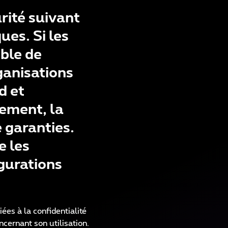
rité suivant
es. Si les
ble de
ganisations
d et
nement, la
e garanties.
e les
igurations
ées à la confidentialité
cernant son utilisation.