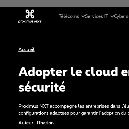
Aller au contenu principal
Télécoms
Services IT
Cybers
Mobile
Cloud
Ré
Accueil
Téléphonie d'entreprise
Services Manag
Se
Adopter le cloud e
Connectivité
Solutions ICT
Ma
sécurité
Collaboration unifiée
Data Driven Sol
Cy
Pack PME
Intelligence Arti
Et
Proximus NXT accompagne les entreprises dans l’élab
configurations adaptées pour garantir l’adoption du 
St
Auteur : ITnation