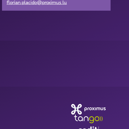
florian.placido@proximus.lu