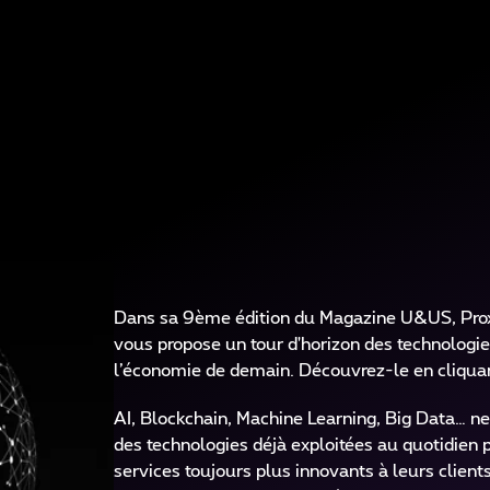
curité des infrastructures
Webselfcare
Chatbot
Services d'Adoption & de Transition ve
rective NIS2
eSIM
Audio & Web conference
nti-DDOS
Device enrollment
Proximus NXT Compliance Recording
Solution2Share
Solution de réalité Assistée
MyProximusNXT
Dans sa 9ème édition du Magazine U&US, Prox
vous propose un tour d'horizon des technologie
l’économie de demain. Découvrez-le en cliqua
AI, Blockchain, Machine Learning, Big Data… ne
des technologies déjà exploitées au quotidien 
services toujours plus innovants à leurs clien