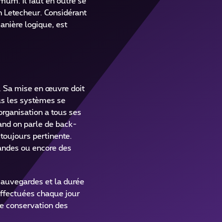
imum. Il faut en outre se
n Letecheur. Considérant
anière logique, est
é. Sa mise en œuvre doit
ous les systèmes se
organisation a tous ses
and on parle de back-
 toujours pertinente.
andes ou encore des
 sauvegardes et la durée
effectuées chaque jour
de conservation des