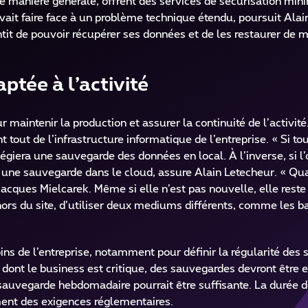
de manière générale, offrent des services de sécurisation min
vait faire face à un problème technique étendu, poursuit Alai
tit de pouvoir récupérer ses données et de les restaurer de m
ptée à l’activité
maintenir la production et assurer la continuité de l’activit
t tout de l’infrastructure informatique de l’entreprise. « Si t
légiera une sauvegarde des données en local. À l’inverse, si l’
ce une sauvegarde dans le cloud, assure Alain Letecheur. « Qu
acques Mielcarek. Même si elle n’est pas nouvelle, elle reste
rs du site, d’utiliser deux mediums différents, comme les b
ns de l’entreprise, notamment pour définir la régularité des
 dont le business est critique, des sauvegardes devront être 
 sauvegarde hebdomadaire pourrait être suffisante. La durée 
ent des exigences réglementaires.