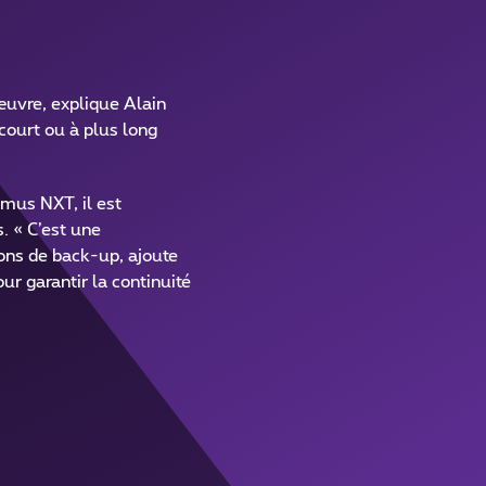
 œuvre, explique Alain
 court ou à plus long
mus NXT, il est
. « C’est une
ions de back-up, ajoute
ur garantir la continuité