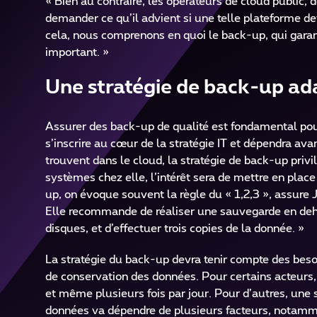
« Bien au contraire, les opérateurs de cloud public, 
demander ce qu’il advient si une telle plateforme de
cela, nous comprenons en quoi le back-up, qui garan
important. »
Une stratégie de back-up ada
Assurer des back-up de qualité est fondamental pour 
s’inscrire au cœur de la stratégie IT et dépendra avan
trouvent dans le cloud, la stratégie de back-up privi
systèmes chez elle, l’intérêt sera de mettre en pla
up, on évoque souvent la règle du « 1,2,3 », assure J
Elle recommande de réaliser une sauvegarde en deho
disques, et d’effectuer trois copies de la donnée. »
La stratégie du back-up devra tenir compte des besoi
de conservation des données. Pour certains acteurs,
et même plusieurs fois par jour. Pour d’autres, une
données va dépendre de plusieurs facteurs, notamm