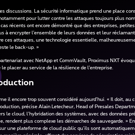
s discussions. La sécurité informatique prend une place con
, notamment pour lutter contre les attaques toujours plus no
cas récents ont encore démontré que des entreprises, petite
us à encrypter l’ensemble de leurs données et leur réclamant
ontre ces attaques, une technologie essentielle, malheureus
este le back-up. »
en partenariat avec NetApp et CommVault, Proximus NXT évoqu
e placer au service de la résilience de l’entreprise.
roduction
 il encore trop souvent considéré aujourd’hui. « Il doit, au 
 production, précise Alain Letecheur, Head of Presales Depart
rs le cloud, l’hybridation des systèmes, avec des données pr
ice, rendent plus complexe les démarches de sauvegarde. » En 
sur une plateforme de cloud public qu’ils sont automatiqueme